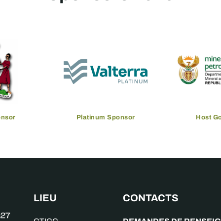
onsor
Platinum Sponsor
Host G
LIEU
CONTACTS
DEMANDES DE RENSEI