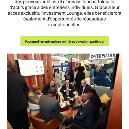
des pouvoirs publics, et d'enrichir leur portefeuille
infrastructures ainsi que le renforcement des capacités.
possibilités d'investissement dans le secteur minier.
contribuer activement au débat.
Pourquoi les prestataires de services miniers devraient participer
ainsi que des contacts qui les aideront à faire progresser
d'actifs grâce à des entretiens individuels. Grâce à leur
Pourquoi les acheteurs industriels en aval devraient participer
leurs activités.
accès exclusif à l'Investment Lounge, elles bénéficieront
également d'opportunités de réseautage
Pourquoi les gouvernements devraient y participer
Pourquoi les collectivités devraient y participer
Pourquoi les investisseurs devraient y assister
exceptionnelles.
Pourquoi les petites sociétés minières devraient participer
Pourquoi les entreprises minières devraient participer