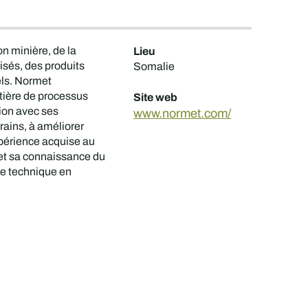
n minière, de la
Lieu
lisés, des produits
Somalie
els. Normet
tière de processus
Site web
tion avec ses
www.normet.com/
rains, à améliorer
xpérience acquise au
e et sa connaissance du
se technique en