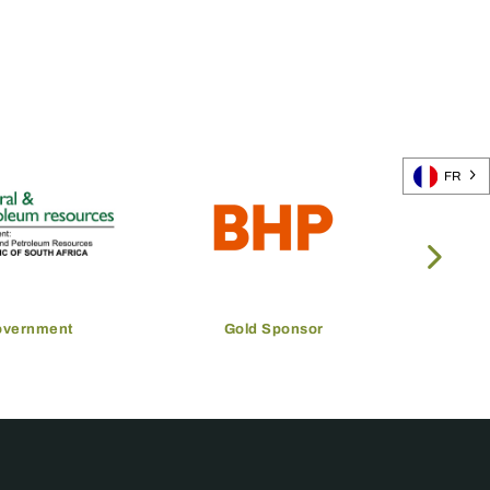
FR
overnment
Gold Sponsor