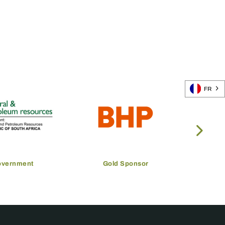
FR
overnment
Gold Sponsor