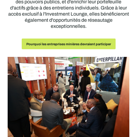
des pouvoirs publics, et d'enrichir leur portefeuille
infrastructures ainsi que le renforcement des capacités.
possibilités d'investissement dans le secteur minier.
contribuer activement au débat.
Pourquoi les prestataires de services miniers devraient participer
ainsi que des contacts qui les aideront à faire progresser
d'actifs grâce à des entretiens individuels. Grâce à leur
Pourquoi les acheteurs industriels en aval devraient participer
leurs activités.
accès exclusif à l'Investment Lounge, elles bénéficieront
également d'opportunités de réseautage
Pourquoi les gouvernements devraient y participer
Pourquoi les collectivités devraient y participer
Pourquoi les investisseurs devraient y assister
exceptionnelles.
Pourquoi les petites sociétés minières devraient participer
Pourquoi les entreprises minières devraient participer