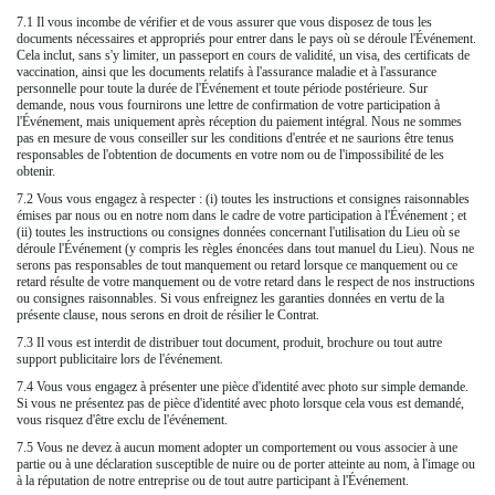
7.1 Il vous incombe de vérifier et de vous assurer que vous disposez de tous les
documents nécessaires et appropriés pour entrer dans le pays où se déroule l'Événement.
Cela inclut, sans s'y limiter, un passeport en cours de validité, un visa, des certificats de
vaccination, ainsi que les documents relatifs à l'assurance maladie et à l'assurance
personnelle pour toute la durée de l'Événement et toute période postérieure. Sur
demande, nous vous fournirons une lettre de confirmation de votre participation à
l'Événement, mais uniquement après réception du paiement intégral. Nous ne sommes
pas en mesure de vous conseiller sur les conditions d'entrée et ne saurions être tenus
responsables de l'obtention de documents en votre nom ou de l'impossibilité de les
obtenir.
7.2 Vous vous engagez à respecter : (i) toutes les instructions et consignes raisonnables
émises par nous ou en notre nom dans le cadre de votre participation à l'Événement ; et
(ii) toutes les instructions ou consignes données concernant l'utilisation du Lieu où se
déroule l'Événement (y compris les règles énoncées dans tout manuel du Lieu). Nous ne
serons pas responsables de tout manquement ou retard lorsque ce manquement ou ce
retard résulte de votre manquement ou de votre retard dans le respect de nos instructions
ou consignes raisonnables. Si vous enfreignez les garanties données en vertu de la
présente clause, nous serons en droit de résilier le Contrat.
7.3 Il vous est interdit de distribuer tout document, produit, brochure ou tout autre
support publicitaire lors de l'événement.
7.4 Vous vous engagez à présenter une pièce d'identité avec photo sur simple demande.
Si vous ne présentez pas de pièce d'identité avec photo lorsque cela vous est demandé,
vous risquez d'être exclu de l'événement.
7.5 Vous ne devez à aucun moment adopter un comportement ou vous associer à une
partie ou à une déclaration susceptible de nuire ou de porter atteinte au nom, à l'image ou
à la réputation de notre entreprise ou de tout autre participant à l'Événement.