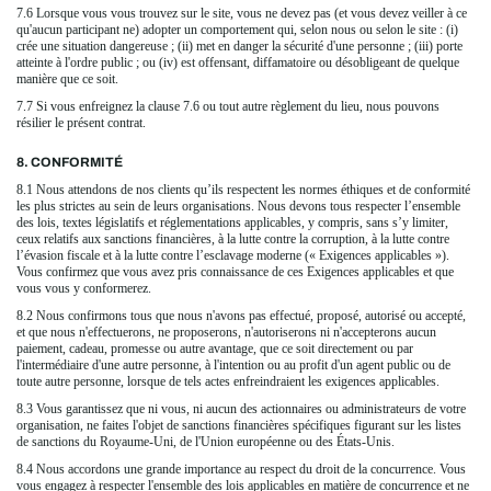
7.6 Lorsque vous vous trouvez sur le site, vous ne devez pas (et vous devez veiller à ce
qu'aucun participant ne) adopter un comportement qui, selon nous ou selon le site : (i)
crée une situation dangereuse ; (ii) met en danger la sécurité d'une personne ; (iii) porte
atteinte à l'ordre public ; ou (iv) est offensant, diffamatoire ou désobligeant de quelque
manière que ce soit.
7.7 Si vous enfreignez la clause 7.6 ou tout autre règlement du lieu, nous pouvons
résilier le présent contrat.
8. CONFORMITÉ
8.1 Nous attendons de nos clients qu’ils respectent les normes éthiques et de conformité
les plus strictes au sein de leurs organisations. Nous devons tous respecter l’ensemble
des lois, textes législatifs et réglementations applicables, y compris, sans s’y limiter,
ceux relatifs aux sanctions financières, à la lutte contre la corruption, à la lutte contre
l’évasion fiscale et à la lutte contre l’esclavage moderne (« Exigences applicables »).
Vous confirmez que vous avez pris connaissance de ces Exigences applicables et que
vous vous y conformerez.
8.2 Nous confirmons tous que nous n'avons pas effectué, proposé, autorisé ou accepté,
et que nous n'effectuerons, ne proposerons, n'autoriserons ni n'accepterons aucun
paiement, cadeau, promesse ou autre avantage, que ce soit directement ou par
l'intermédiaire d'une autre personne, à l'intention ou au profit d'un agent public ou de
toute autre personne, lorsque de tels actes enfreindraient les exigences applicables.
8.3 Vous garantissez que ni vous, ni aucun des actionnaires ou administrateurs de votre
organisation, ne faites l'objet de sanctions financières spécifiques figurant sur les listes
de sanctions du Royaume-Uni, de l'Union européenne ou des États-Unis.
8.4 Nous accordons une grande importance au respect du droit de la concurrence. Vous
vous engagez à respecter l'ensemble des lois applicables en matière de concurrence et ne