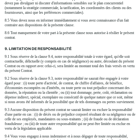
devez pas divulguer ni discuter d'informations sensibles sur le plan concurrentiel
(notamment la stratégie commerciale, la tarification, les coordonnées des clients ou des
fournisseurs, ainsi que les préférences commerciales).
8.5 Vous devez nous en informer immédiatement si vous avez connaissance d'un fait
contraire aux dispositions de la présente clause.
8.6 Tout manquement de votre part à la présente clause nous autorise à résilier le présent
contrat.
9. LIMITATION DE RESPONSABILITÉ
9.1 Sous réserve de la clause 9.4, notre responsabilité totale à votre égard, qu'elle soit
contractuelle, délictuelle (y compris en cas de négligence) ou autre, découlant du présent
Contrat ou en rapport avec celui-ci, sera limitée au montant total des frais versés en vertu
du présent Contrat.
9.2 Sous réserve de la clause 9.3, notre responsabilité ne saurait être engagée à votre
égard pour : (i) toute perte d'activité, de contrat, de chiffre d'affaires, de bénéfice,
d'économies escomptées ou d'intérêts, ou toute perte ou tout préjudice concernant des
données, la réputation ou la clientèle ; ou (ii) tout dommage, perte, coût, réclamation ou
dépense indirect, spécial, exemplaire ou consécutif de quelque nature que ce soit, même
si nous avons été informés de la possibilité que de tels dommages ou pertes surviennent.
9.3 Aucune disposition du présent contrat ne saurait limiter ou exclure la responsabilité
d'une partie en cas : (i) de décès ou de préjudice corporel résultant de sa négligence ou de
celle de ses employés, mandataires ou sous-traitants ; (ii) de fraude ou de déclaration
frauduleuse ; ou (iii) de toute autre responsabilité qui ne peut être limitée ou exclue en
vertu de la législation applicable.
9.4 Vous vous engagez à nous indemniser et à nous dégager de toute responsabilité,