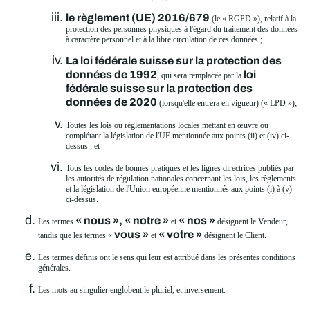
le règlement (UE) 2016/679
(le « RGPD »), relatif à la
protection des personnes physiques à l'égard du traitement des données
à caractère personnel et à la libre circulation de ces données ;
La loi fédérale suisse sur la protection des
données de 1992
loi
, qui sera remplacée par la
fédérale suisse sur la protection des
données de 2020
(lorsqu'elle entrera en vigueur) (« LPD »);
Toutes les lois ou réglementations locales mettant en œuvre ou
complétant la législation de l'UE mentionnée aux points (ii) et (iv) ci-
dessus ; et
Tous les codes de bonnes pratiques et les lignes directrices publiés par
les autorités de régulation nationales concernant les lois, les règlements
et la législation de l'Union européenne mentionnés aux points (i) à (v)
ci-dessus.
« nous », «
notre »
« nos »
Les termes
et
désignent le Vendeur,
vous »
« votre »
tandis que les termes «
et
désignent le Client.
Les termes définis ont le sens qui leur est attribué dans les présentes conditions
générales.
Les mots au singulier englobent le pluriel, et inversement.