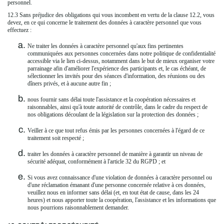
personnel.
12.3 Sans préjudice des obligations qui vous incombent en vertu de la clause 12.2, vous
devez, en ce qui concerne le traitement des données à caractère personnel que vous
effectuez :
Ne traiter les données à caractère personnel qu'aux fins pertinentes
communiquées aux personnes concernées dans notre politique de confidentialité
accessible via le lien ci-dessus, notamment dans le but de mieux organiser votre
parrainage afin d'améliorer l'expérience des participants et, le cas échéant, de
sélectionner les invités pour des séances d'information, des réunions ou des
dîners privés, et à aucune autre fin ;
nous fournir sans délai toute l'assistance et la coopération nécessaires et
raisonnables, ainsi qu'à toute autorité de contrôle, dans le cadre du respect de
nos obligations découlant de la législation sur la protection des données ;
Veiller à ce que tout refus émis par les personnes concernées à l'égard de ce
traitement soit respecté ;
traiter les données à caractère personnel de manière à garantir un niveau de
sécurité adéquat, conformément à l'article 32 du RGPD ; et
Si vous avez connaissance d'une violation de données à caractère personnel ou
d'une réclamation émanant d'une personne concernée relative à ces données,
veuillez nous en informer sans délai (et, en tout état de cause, dans les 24
heures) et nous apporter toute la coopération, l'assistance et les informations que
nous pourrions raisonnablement demander.