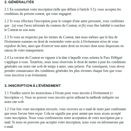
2. GÉNÉRALITÉS
2.1 En soumettant votre inscription (telle que définie à l'article 3.1), vous acceptez les
conditions du présent contrat, qui vous engagent.
2.2 Si vous effectuez l'inscription pour le compte d'une autre personne, vous confirmez
que : (a) vous l'avez informée du contenu du Contrat, et (b) vous êtes habilité à conclure
le Contrat en son nom.
2.3 Si vous ne respectez pas les termes du Contrat, tant nous-mêmes que le lieu de
l'événement sommes en droit de restreindre votre accès à l'événement et/ou de vous
expulser du lieu, ainsi que d'exercer tout autre droit ou recours dont nous disposons en
raison de votre manquement.
2.4 La version du Contrat en vigueur à la date à laquelle vous achetez le Pass Délégué
s'applique à vous. Toutefois, nous nous réservons le droit de mettre à jour les conditions
générales sur notre site web de temps à autre, sans préavis. Par conséquent, vous devez
prendre connaissance des conditions générales les plus récentes chaque fois que vous
vous inscrivez à un événement.
3. INSCRIPTION À L'ÉVÉNEMENT
3.1 Veuillez suivre les instructions à l'écran pour vous inscrire à l'événement («
Inscription »). Vous ne pouvez vous inscrire qu'en utilisant la méthode indiquée sur
notre site web.
3.2 Une fois votre inscription envoyée, vous recevrez un e-mail de notre part confirmant
que nous l'avons bien reçue. Cela ne signifie pas pour autant que nous avons accepté
votre inscription. Nous vous confirmerons notre acceptation de votre inscription par e-
mail. Si nous ne pouvons pas accepter votre inscription, nous vous en informerons par
e-mail.