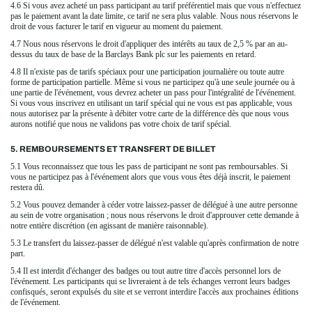
4.6 Si vous avez acheté un pass participant au tarif préférentiel mais que vous n'effectuez
pas le paiement avant la date limite, ce tarif ne sera plus valable. Nous nous réservons le
droit de vous facturer le tarif en vigueur au moment du paiement.
4.7 Nous nous réservons le droit d'appliquer des intérêts au taux de 2,5 % par an au-
dessus du taux de base de la Barclays Bank plc sur les paiements en retard.
4.8 Il n'existe pas de tarifs spéciaux pour une participation journalière ou toute autre
forme de participation partielle. Même si vous ne participez qu'à une seule journée ou à
une partie de l'événement, vous devrez acheter un pass pour l'intégralité de l'événement.
Si vous vous inscrivez en utilisant un tarif spécial qui ne vous est pas applicable, vous
nous autorisez par la présente à débiter votre carte de la différence dès que nous vous
aurons notifié que nous ne validons pas votre choix de tarif spécial.
5. REMBOURSEMENTS ET TRANSFERT DE BILLET
5.1 Vous reconnaissez que tous les pass de participant ne sont pas remboursables. Si
vous ne participez pas à l'événement alors que vous vous êtes déjà inscrit, le paiement
restera dû.
5.2 Vous pouvez demander à céder votre laissez-passer de délégué à une autre personne
au sein de votre organisation ; nous nous réservons le droit d'approuver cette demande à
notre entière discrétion (en agissant de manière raisonnable).
5.3 Le transfert du laissez-passer de délégué n'est valable qu'après confirmation de notre
part.
5.4 Il est interdit d'échanger des badges ou tout autre titre d'accès personnel lors de
l'événement. Les participants qui se livreraient à de tels échanges verront leurs badges
confisqués, seront expulsés du site et se verront interdire l'accès aux prochaines éditions
de l'événement.