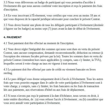
3.3 Nous vous délivrerons un badge de participant qui vous permettra d'accéder à
l'événement dès que nous aurons confirmé votre inscription et reçu le paiement des frais
d'inscription.
3.4 En vous inscrivant à l'Événement, vous certifiez que vous avez au moins 18 ans et
que vous disposez de la capacité juridique nécessaire pour conclure le présent Contrat.
3.5 Vous devez fournir une photo de tous les délégués participant à l'événement (destinée
à figurer sur les badges) au moins sept (7) jours avant la date de début de l'événement.
4. PAIEMENT
4.1 Tout paiement doit être effectué au moment de l'inscription.
4.2 Vous devez régler l'intégralité des sommes qui nous sont dues en vertu du présent
Contrat, sans aucune compensation, demande reconventionnelle, déduction ou retenue (à
l'exception des retenues fiscales prévues par la loi). Toutes les sommes dues en vertu du
présent Contrat s'entendent hors taxes applicables (y compris, sans s'y limiter, la TVA),
lesquelles seront à votre charge au taux en vigueur à tout moment.
4.3 Le paiement doit être effectué par carte de crédit ou virement bancaire en livres
sterling.
4.4 Le pass délégué vous donne uniquement droit à l'accès à l'événement. Tous les autres
frais que vous pourriez engager dans le cadre de votre participation à l'événement sont à
votre charge, y compris, sans s'y limiter, les frais bancaires ou les frais de transaction
liés aux paiements, aux réservations d'hôtel ou aux frais de déplacement.
4.5 Si nous n'avons pas reçu le paiement à la date d'échéance, nous serons en droit, à
notre entière discrétion, de : (a) vous refuser l'accès à l'événement ; ou (b) considérer que
vous avez annulé votre participation à l'événement.