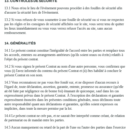
13. CONTRÔLES DE SÉCURITÉ
13.1 Nous et/ou le lieu de l'événement pouvons procéder à des fouilles de sécurité afin
d'assurer la sécurité lors de l'événement.
13.2 Si vous refusez de vous soumettre à une fouille de sécurité ou si vous ne respectez
pas les règles et les consignes de sécurité affichées sur le site, vous serez tenu de quitter
les lieux immédiatement ou vous vous verrez refuser l'accès au site, sans aucun
remboursement.
14. GÉNÉRALITÉS
14.1 Le présent contrat constitue l'intégralité de l'accord entre les parties et remplace tous
les accords, ententes ou arrangements antérieurs (qu'ils soient oraux ou écrits) relatifs à
l'objet du présent contrat.
14.2 Si vous signez le présent Contrat au nom d'une autre personne, vous confirmez que
vous (i) l'avez informée du contenu du présent Contrat et (ii) êtes habilité à conclure le
présent Contrat en son nom.
14.3 Vous reconnaissez ne pas vous être fondé sur, et ne disposer d'aucun recours à
l'égard de, toute déclaration, assertion, garantie, entente, promesse ou assurance (qu'elle
ait été faite par négligence ou de bonne foi) émanant de quiconque, sauf dans les cas
expressément prévus dans le présent Contrat. À l'exception des déclarations et garanties
expressément énoncées dans les présentes conditions générales, nous déclinons toute
autre responsabilité quant aux déclarations et garanties, qu'elles soient expresses ou
implicites, dans toute la mesure permise par la loi.
14.4 Le présent contrat ne crée pas, et ne saurait être interprété comme créant, de relation
de partenariat ou de mandat entre les parties.
14.5 Aucun manquement ou retard de la part de l'une ou l'autre des parties dans l'exercice