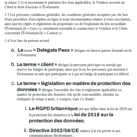
la clause 3.1) et moyennant le paiement des frais applicables, le Vendeur accorde au
Client le droit d'assister à l'Événement.
1.3 Les présentes conditions générales, les conditions générales acceptées par clic lors
d'une procédure d'inscription en ligne et toute documentation relative à votre inscription,
ainsi que les règles et règlements du propriétaire ou de l'exploitant du lieu accueillant
l'Événement (le « Lieu »), constituent ensemble le contrat entre le Vendeur et le Client
concernant l'Événement (le « Contrat »).
1.4 Aux fins du présent accord :
Le
« Delegate Pass »
terme
désigne un laissez-passer donnant accès
à l'événement.
Le terme « client »
désigne la personne physique ou morale qui
réserve les badges de participant, ainsi que la ou les personnes qui assistent à
l'événement en tant que participants et à qui un badge de participant est délivré.
Le terme « législation en matière de protection des
données »
désigne l'ensemble des lois et règlements applicables en
matière de protection des données, tels qu'ils sont modifiés, étendus ou
réadoptés de temps à autre, y compris, sans s'y limiter :
Le RGPD britannique
(tel que défini dans la loi de 2018 sur
loi de 2018 sur la
la protection des données) et la
protection des données
;
Directive 2002/58/CE
relative à la vie privée et aux
communications électroniques ;