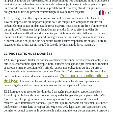
l'impact de tout cas de force majeure sur l'exécution de nos obligations au titre du présent
contrat et pour rechercher des solutions de rechange (qui peuvent inclure, par exemple,
un report de date ou la substitution de prestations alternatives) afin de remplir nos
obligations au titre du présent contrat malgré le cas de force majeure.
FR
11.3 Si, malgré les efforts que nous aurons déployés conformément à la clause 11.2, il
s'avérait impossible ou inopportun pour nous de remplir nos obligations au titre du
présent Contrat en raison d'un cas de force majeure, nous serons en droit d'annuler tout
ou partie de l'Événement. Le présent Contrat prendra fin avec effet immédiat dès
réception d'une notification écrite de notre part. À la suite de cette résiliation : (i) vous
renoncez à toute réclamation pour dommages matériels ou autres, ou à toute demande
d'indemnisation ; et (ii) aucune des parties n'aura d'autre responsabilité envers l'autre (à
l'exception des droits acquis jusqu'à la date de l'événement de force majeure).
12. PROTECTION DES DONNÉES
12.1 Nous pouvons traiter les données à caractère personnel de vos représentants, telles
que leurs coordonnées (par exemple, nom, numéro de téléphone professionnel, fonction
et adresse e-mail professionnelle), afin de remplir nos obligations au titre du présent
Contrat et de gérer notre relation générale. Pour plus d'informations, veuillez consulter
Politique de confidentialité
notre politique de confidentialité accessible ici :
de Hyve
. Les noms et les coordonnées professionnelles de vos représentants
peuvent également être communiqués aux autres participants à l'Événement.
12.2 Lorsque vous recevez des données à caractère personnel en rapport avec le(s)
Produit(s) par le biais de la lecture électronique des badges des participants, tels qu’ils
figurent dans les programmes de réunion que nous fournissons, ou de toute autre
manière, vous traiterez ces données : (i) en tant que responsable du traitement distinct et
indépendant ; et (ii) dans le respect des exigences de la législation sur la protection des
données en ce qui concerne la collecte et le traitement ultérieur de ces données à caractère