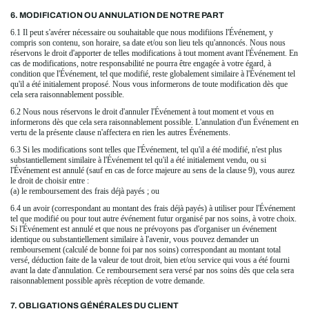
6. MODIFICATION OU ANNULATION DE NOTRE PART
6.1 Il peut s'avérer nécessaire ou souhaitable que nous modifiions l'Événement, y
compris son contenu, son horaire, sa date et/ou son lieu tels qu'annoncés. Nous nous
réservons le droit d'apporter de telles modifications à tout moment avant l'Événement. En
cas de modifications, notre responsabilité ne pourra être engagée à votre égard, à
condition que l'Événement, tel que modifié, reste globalement similaire à l'Événement tel
qu'il a été initialement proposé. Nous vous informerons de toute modification dès que
cela sera raisonnablement possible.
6.2 Nous nous réservons le droit d'annuler l'Événement à tout moment et vous en
informerons dès que cela sera raisonnablement possible. L'annulation d'un Événement en
vertu de la présente clause n'affectera en rien les autres Événements.
6.3 Si les modifications sont telles que l'Événement, tel qu'il a été modifié, n'est plus
substantiellement similaire à l'Événement tel qu'il a été initialement vendu, ou si
l'Événement est annulé (sauf en cas de force majeure au sens de la clause 9), vous aurez
le droit de choisir entre :
(a) le remboursement des frais déjà payés ; ou
6.4 un avoir (correspondant au montant des frais déjà payés) à utiliser pour l'Événement
tel que modifié ou pour tout autre événement futur organisé par nos soins, à votre choix.
Si l'Événement est annulé et que nous ne prévoyons pas d'organiser un événement
identique ou substantiellement similaire à l'avenir, vous pouvez demander un
remboursement (calculé de bonne foi par nos soins) correspondant au montant total
versé, déduction faite de la valeur de tout droit, bien et/ou service qui vous a été fourni
avant la date d'annulation. Ce remboursement sera versé par nos soins dès que cela sera
raisonnablement possible après réception de votre demande.
7. OBLIGATIONS GÉNÉRALES DU CLIENT