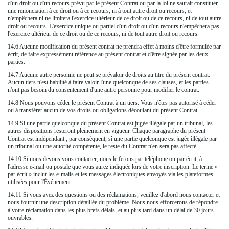
d'un droit ou d'un recours prévu par le présent Contrat ou par la loi ne saurait constituer
une renonciation à ce droit ou à ce recours, ni à tout autre droit ou recours, et
n'empêchera ni ne limitera l'exercice ultérieur de ce droit ou de ce recours, ni de tout autre
droit ou recours. L'exercice unique ou partiel d'un droit ou d'un recours n'empêchera pas
l'exercice ultérieur de ce droit ou de ce recours, ni de tout autre droit ou recours.
14.6 Aucune modification du présent contrat ne prendra effet à moins d'être formulée par
écrit, de faire expressément référence au présent contrat et d'être signée par les deux
parties.
14.7 Aucune autre personne ne peut se prévaloir de droits au titre du présent contrat.
Aucun tiers n'est habilité à faire valoir l'une quelconque de ses clauses, et les parties
n'ont pas besoin du consentement d'une autre personne pour modifier le contrat.
14.8 Nous pouvons céder le présent Contrat à un tiers. Vous n'êtes pas autorisé à céder
ou à transférer aucun de vos droits ou obligations découlant du présent Contrat.
14.9 Si une partie quelconque du présent Contrat est jugée illégale par un tribunal, les
autres dispositions resteront pleinement en vigueur. Chaque paragraphe du présent
Contrat est indépendant ; par conséquent, si une partie quelconque est jugée illégale par
un tribunal ou une autorité compétente, le reste du Contrat n'en sera pas affecté.
14.10 Si nous devons vous contacter, nous le ferons par téléphone ou par écrit, à
l'adresse e-mail ou postale que vous aurez indiquée lors de votre inscription. Le terme «
par écrit » inclut les e-mails et les messages électroniques envoyés via les plateformes
utilisées pour l'Événement.
14.11 Si vous avez des questions ou des réclamations, veuillez d'abord nous contacter et
nous fournir une description détaillée du problème. Nous nous efforcerons de répondre
à votre réclamation dans les plus brefs délais, et au plus tard dans un délai de 30 jours
ouvrables.