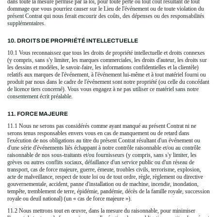
dans toute la mesure permise par la loi, pour toute perte ou tout coût résultant de tout
dommage que vous pourriez causer sur le Lieu de l'événement ou de toute violation du
présent Contrat qui nous ferait encourir des coûts, des dépenses ou des responsabilités
supplémentaires.
10. DROITS DE PROPRIÉTÉ INTELLECTUELLE
10.1 Vous reconnaissez que tous les droits de propriété intellectuelle et droits connexes
(y compris, sans s'y limiter, les marques commerciales, les droits d'auteur, les droits sur
les dessins et modèles, le savoir-faire, les informations confidentielles et la clientèle)
relatifs aux marques de l'événement, à l'événement lui-même et à tout matériel fourni ou
produit par nous dans le cadre de l'événement sont notre propriété (ou celle du concédant
de licence tiers concerné). Vous vous engagez à ne pas utiliser ce matériel sans notre
consentement écrit préalable.
11. FORCE MAJEURE
11.1 Nous ne serons pas considérés comme ayant manqué au présent Contrat ni ne
serons tenus responsables envers vous en cas de manquement ou de retard dans
l'exécution de nos obligations au titre du présent Contrat résultant d'un événement ou
d'une série d'événements liés échappant à notre contrôle raisonnable et/ou au contrôle
raisonnable de nos sous-traitants et/ou fournisseurs (y compris, sans s'y limiter, les
grèves ou autres conflits sociaux, défaillance d'un service public ou d'un réseau de
transport, cas de force majeure, guerre, émeute, troubles civils, terrorisme, explosion,
acte de malveillance, respect de toute loi ou de tout ordre, règle, règlement ou directive
gouvernementale, accident, panne d'installation ou de machine, incendie, inondation,
tempête, tremblement de terre, épidémie, pandémie, décès de la famille royale, succession
royale ou deuil national) (un « cas de force majeure »).
11.2 Nous mettrons tout en œuvre, dans la mesure du raisonnable, pour minimiser