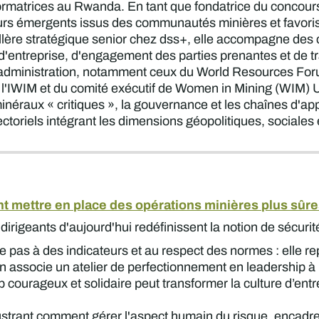
sformatrices au Rwanda. En tant que fondatrice du concours
urs émergents issus des communautés minières et favorise
illère stratégique senior chez dss+, elle accompagne des c
 d'entreprise, d'engagement des parties prenantes et de 
'administration, notamment ceux du World Resources Forum,
e l'IWIM et du comité exécutif de Women in Mining (WIM) 
minéraux « critiques », la gouvernance et les chaînes d'
ectoriels intégrant les dimensions géopolitiques, sociale
t mettre en place des opérations minières plus sûre
dirigeants d'aujourd'hui redéfinissent la notion de sécurit
 pas à des indicateurs et au respect des normes : elle rep
n associe un atelier de perfectionnement en leadership à
 courageux et solidaire peut transformer la culture d’entre
ustrant comment gérer l'aspect humain du risque, encadrer 