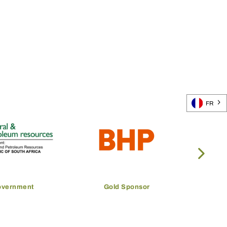
FR
overnment
Gold Sponsor