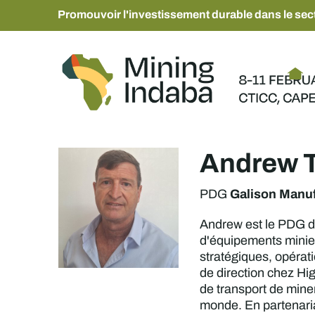
Promouvoir l'investissement durable dans le sect
Andrew 
Galison Manuf
PDG
Andrew est le PDG de
d'équipements miniers
stratégiques, opérat
de direction chez H
de transport de mine
monde. En partenariat