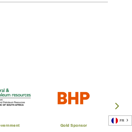
FR
overnment
Gold Sponsor