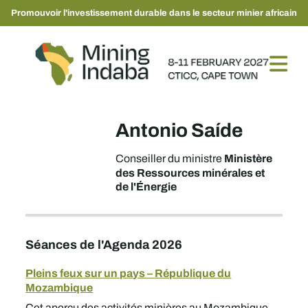
Promouvoir l'investissement durable dans le secteur minier africain
Antonio Saíde
Ministère
Conseiller du ministre
des Ressources minérales et
de l'Énergie
Séances de l'Agenda 2026
Pleins feux sur un pays – République du
Mozambique
Cet aperçu des activités minières au Mozambique