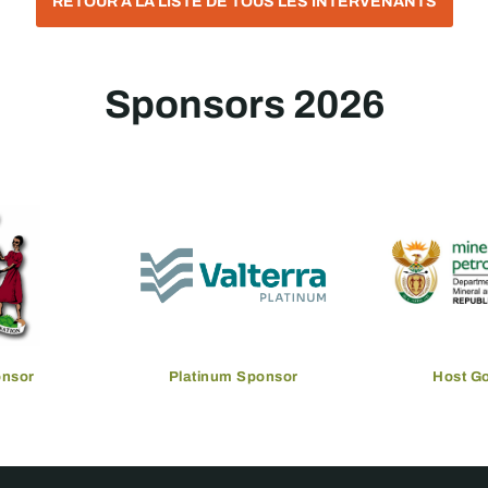
RETOUR À LA LISTE DE TOUS LES INTERVENANTS
Sponsors 2026
onsor
Platinum Sponsor
Host G