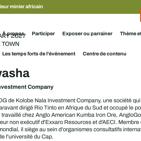
eur minier africain
À propos
Participer
Exposer ou parrainer
Thème e
Les temps forts de l'événement
Centre de contenu
washa
Investment Company
G de Kolobe Nala Investment Company, une société qui inv
paravant dirigé Rio Tinto en Afrique du Sud et occupé le p
r travaillé chez Anglo American Kumba Iron Ore, AngloGold
rateur non exécutif d'Exxaro Resources et d'AECI. Membr
ial, il siège au sein d'organismes consultatifs internation
e l'université du Cap.