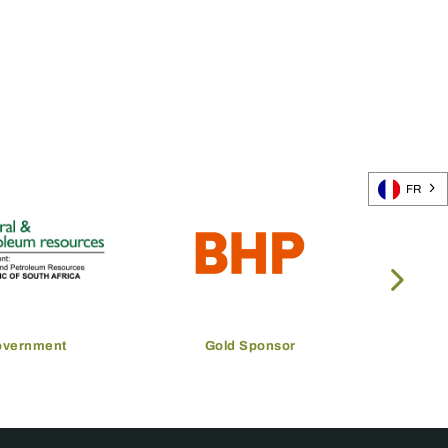
FR
overnment
Gold Sponsor