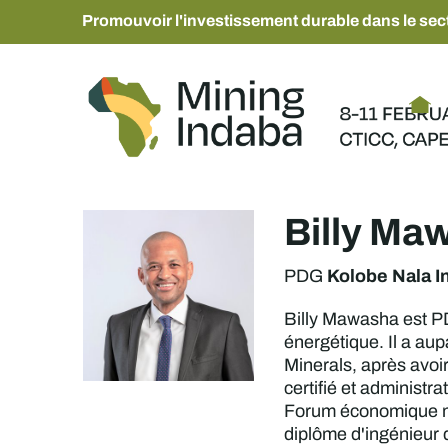
Promouvoir l'investissement durable dans le sect
Billy Ma
Kolobe Nala 
PDG
Billy Mawasha est PD
énergétique. Il a au
Minerals, après avoi
certifié et administ
Forum économique mond
diplôme d'ingénieur d