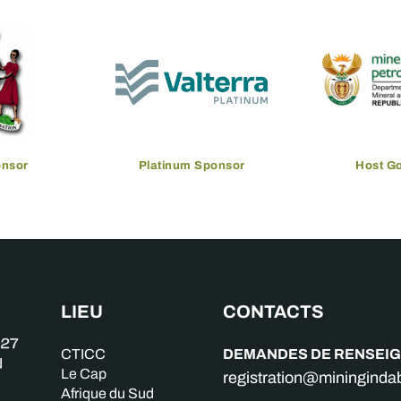
onsor
Platinum Sponsor
Host G
LIEU
CONTACTS
DEMANDES DE RENSEI
CTICC
Le Cap
registration@miningind
Afrique du Sud