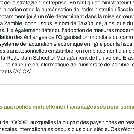
 de la stratégie d'entreprise. En tant qu'administrateur fisc
nisation et de la numérisation de l'administration fiscal
notamment joué un rôle déterminant dans la mise en œuvre
 la Zambie, connu sous le nom de TaxOnline, ainsi que 
s. Il a également défendu l’adoption de mesures modern
cilitation des échanges de l’Organisation mondiale du com
stème de facturation électronique en ligne pour la fiscalis
xes transactionnelles en Zambie, en remplacement d’une so
e la Rotterdam School of Management de l'université Era
ne mineure en informatique de l'université de Zambie, et
ntants (ACCA).
es approches mutuellement avantageuses pour stimule
t de l'OCDE, auxquelles la plupart des pays riches en res
iscales internationales depuis plus d'un siècle. Ces réf