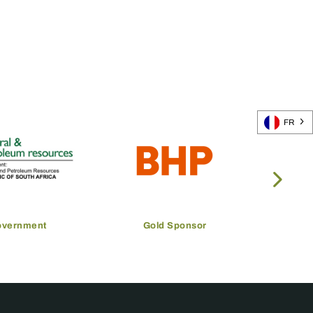
FR
overnment
Gold Sponsor