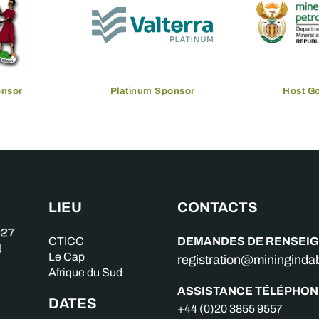
onsor
Platinum Sponsor
Host G
LIEU
CONTACTS
DEMANDES DE RENSEI
CTICC
Le Cap
registration@miningind
Afrique du Sud
ASSISTANCE TÉLÉPHON
DATES
+44 (0)20 3855 9557