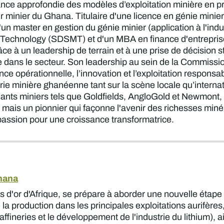
ce approfondie des modèles d’exploitation minière en prop
r minier du Ghana. Titulaire d'une licence en génie minier
n master en gestion du génie minier (application à l'indu
Technology (SDSMT) et d'un MBA en finance d'entreprise 
 à un leadership de terrain et à une prise de décision st
e dans le secteur. Son leadership au sein de la Commiss
lence opérationnelle, l’innovation et l’exploitation respons
strie minière ghanéenne tant sur la scène locale qu’intern
ants miniers tels que Goldfields, AngloGold et Newmont, 
mais un pionnier qui façonne l'avenir des richesses minéra
 passion pour une croissance transformatrice.
Ghana
s d'or d'Afrique, se prépare à aborder une nouvelle étap
 production dans les principales exploitations aurifères, 
affineries et le développement de l'industrie du lithium),