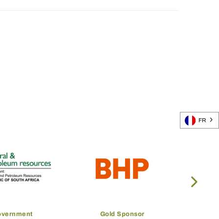
FR
overnment
Gold Sponsor