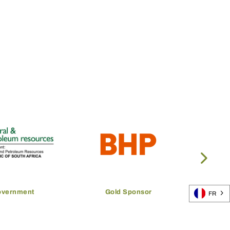
overnment
Gold Sponsor
FR