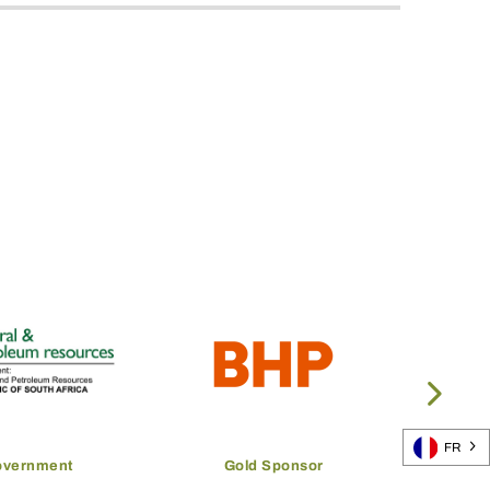
FR
overnment
Gold Sponsor