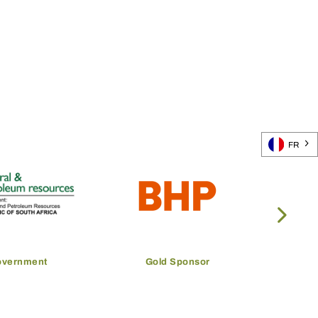
FR
overnment
Gold Sponsor