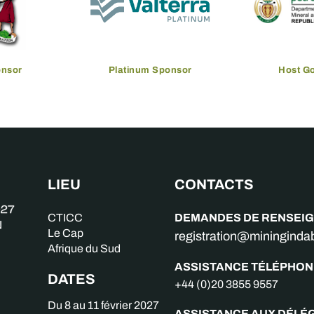
onsor
Platinum Sponsor
Host G
LIEU
CONTACTS
DEMANDES DE RENSEI
CTICC
Le Cap
registration@miningind
Afrique du Sud
ASSISTANCE TÉLÉPHON
DATES
+44 (0)20 3855 9557
Du 8 au 11 février 2027
ASSISTANCE AUX DÉLÉ