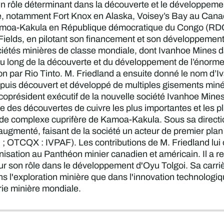
un rôle déterminant dans la découverte et le développeme
, notamment Fort Knox en Alaska, Voisey’s Bay au Canad
amoa-Kakula en République démocratique du Congo (RDC). 
ields, en pilotant son financement et son développement
ciétés minières de classe mondiale, dont Ivanhoe Mines d
u long de la découverte et du développement de l’énorme
on par Rio Tinto. M. Friedland a ensuite donné le nom d’I
epuis découvert et développé de multiples gisements minér
e coprésident exécutif de la nouvelle société Ivanhoe Min
une des découvertes de cuivre les plus importantes et les
e complexe cuprifère de Kamoa-Kakula. Sous sa direction
ugmenté, faisant de la société un acteur de premier plan
N ; OTCQX : IVPAF). Les contributions de M. Friedland lui
sation au Panthéon minier canadien et américain. Il a reç
r son rôle dans le développement d'Oyu Tolgoi. Sa carriè
ns l'exploration minière que dans l'innovation technologique
trie minière mondiale.