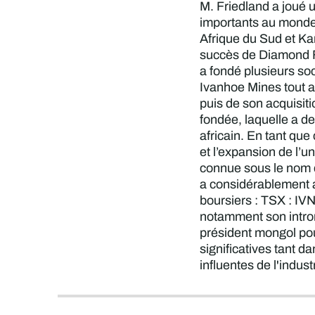
M. Friedland a joué 
importants au monde
Afrique du Sud et K
succès de Diamond F
a fondé plusieurs so
Ivanhoe Mines tout a
puis de son acquisiti
fondée, laquelle a d
africain. En tant qu
et l’expansion de l’
connue sous le nom d
a considérablement a
boursiers : TSX : IV
notamment son introni
président mongol pou
significatives tant da
influentes de l'indus