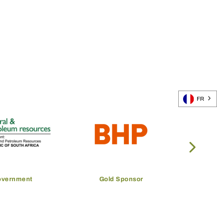
FR
overnment
Gold Sponsor