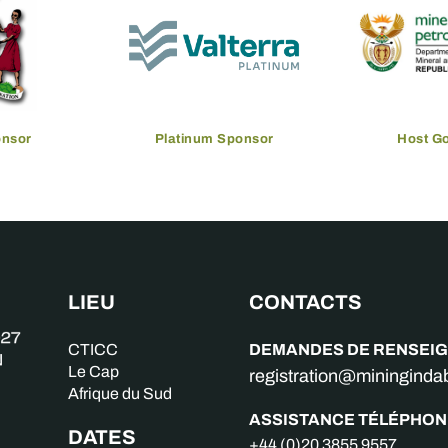
onsor
Platinum Sponsor
Host G
LIEU
CONTACTS
DEMANDES DE RENSEI
CTICC
Le Cap
registration@miningind
Afrique du Sud
ASSISTANCE TÉLÉPHON
DATES
+44 (0)20 3855 9557