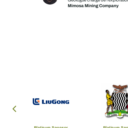
Géologue chargé de l'explorati
Mimosa Mining Company
Platinum Sponsor
Platinum Sp