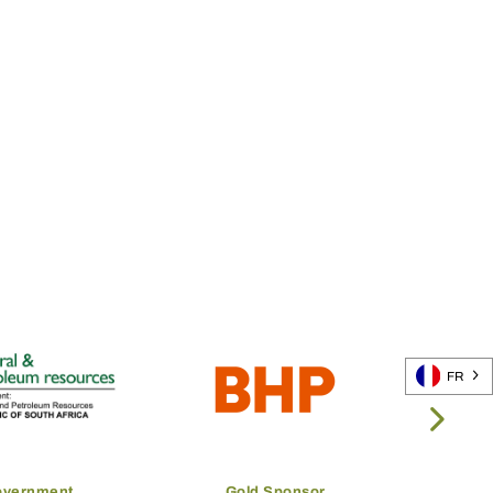
FR
overnment
Gold Sponsor