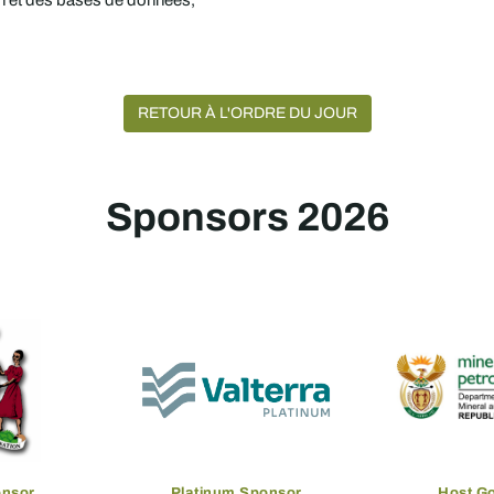
on et des bases de données,
RETOUR À L'ORDRE DU JOUR
Sponsors 2026
onsor
Platinum Sponsor
Host G