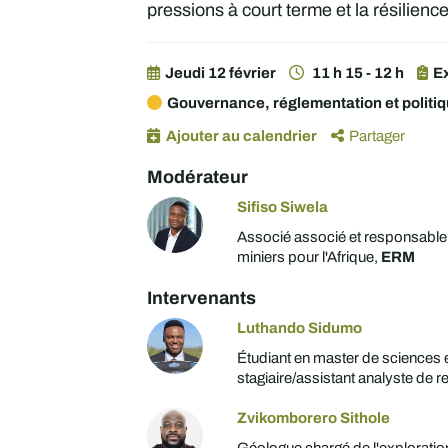
pressions à court terme et la résilienc
Jeudi 12 février
11 h 15 - 12 h
E
Gouvernance, réglementation et politi
Ajouter au calendrier
Partager
Modérateur
Sifiso Siwela
Associé associé et responsable
miniers pour l'Afrique,
ERM
Intervenants
Luthando Sidumo
Étudiant en master de sciences 
stagiaire/assistant analyste de 
Zvikomborero Sithole