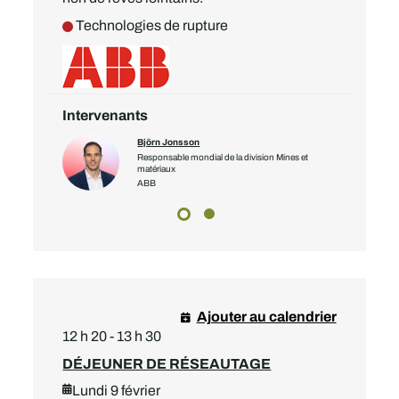
Technologies de rupture
Intervenants
Björn Jonsson
ues
Responsable mondial de la division Mines et
e
matériaux
ABB
Ajouter au calendrier
12 h 20 - 13 h 30
DÉJEUNER DE RÉSEAUTAGE
Lundi 9 février