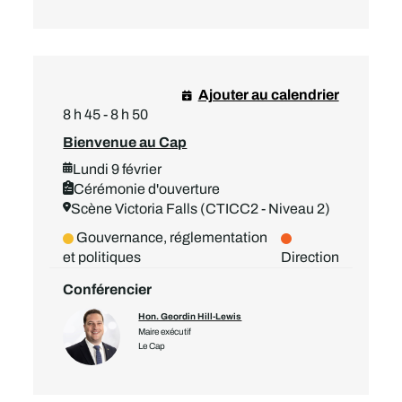
Ajouter au calendrier
8 h 45 - 8 h 50
Bienvenue au Cap
Lundi 9 février
Cérémonie d'ouverture
Scène Victoria Falls (CTICC2 - Niveau 2)
Gouvernance, réglementation
et politiques
Direction
Conférencier
Hon. Geordin Hill-Lewis
Maire exécutif
Le Cap