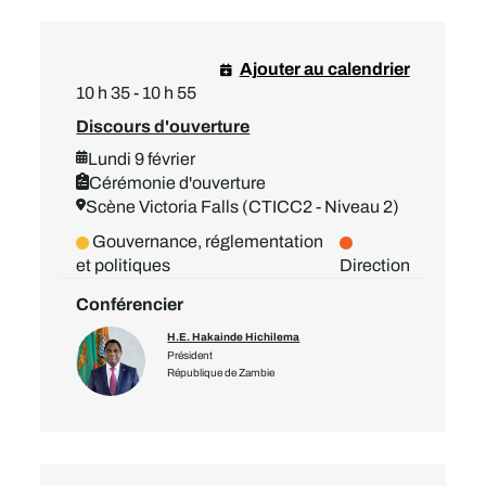
Ajouter au calendrier
10 h 35 - 10 h 55
Discours d'ouverture
Lundi 9 février
Cérémonie d'ouverture
Scène Victoria Falls (CTICC2 - Niveau 2)
Gouvernance, réglementation
et politiques
Direction
Conférencier
H.E. Hakainde Hichilema
Président
République de Zambie