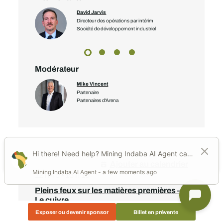
David Jarvis
embre du
Directeur des opérations par intérim
Société de développement industriel
Modérateur
Mike Vincent
Partenaire
Partenaires d'Arena
Ajouter au calendrier
12 h 45 - 13 h 15
Pleins feux sur les matières premières –
Le cuivre
Exposer ou devenir sponsor
Billet en prévente
Lundi 9 février