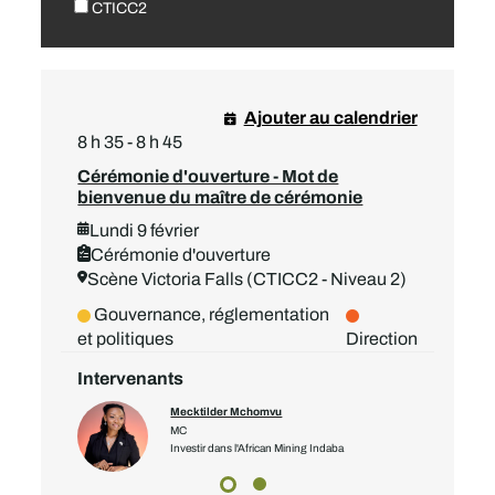
CTICC2
Ajouter au calendrier
8 h 35 - 8 h 45
Cérémonie d'ouverture - Mot de
bienvenue du maître de cérémonie
Lundi 9 février
Cérémonie d'ouverture
Scène Victoria Falls (CTICC2 - Niveau 2)
Gouvernance, réglementation
et politiques
Direction
Intervenants
Mecktilder Mchomvu
MC
a
Investir dans l'African Mining Indaba