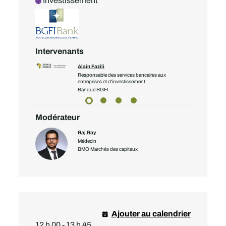
Investissement
Intervenants
Alain Fazili
Responsable des services bancaires aux
entreprises et d'investissement
yalty Corp
Banque BGFI
Modérateur
Raj Ray
Médecin
BMO Marchés des capitaux
Ajouter au calendrier
12 h 00 - 13 h 45