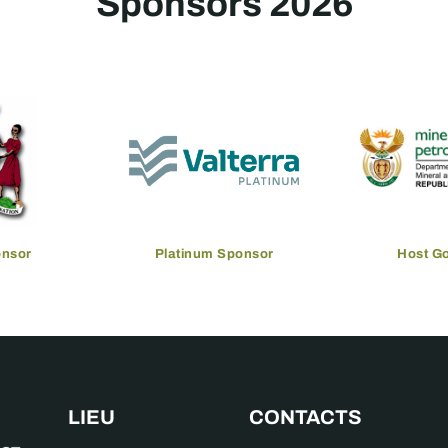
Sponsors 2026
onsor
Platinum Sponsor
Host G
LIEU
CONTACTS