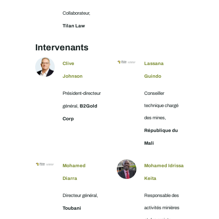
Collaborateur,
Tilan Law
Intervenants
Clive
Lassana
Johnson
Guindo
Président-directeur
Conseiller
B2Gold
technique chargé
général,
des mines,
Corp
République du
Mali
Mohamed
Mohamed Idrissa
Diarra
Keita
Directeur général,
Responsable des
Toubani
activités minières