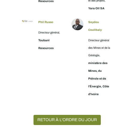
et des projets,
Resources
Yara Oil SA
Phil Russo
Seydou
Coulibaly
Directeur général,
Toubani
Directeur général
Resources
des Mines et de la
Géologie,
ministère des
Mines, du
Pétrole et de
l'Énergie, Côte
d'Ivoire
RETOUR À L'ORDRE DU JOUR