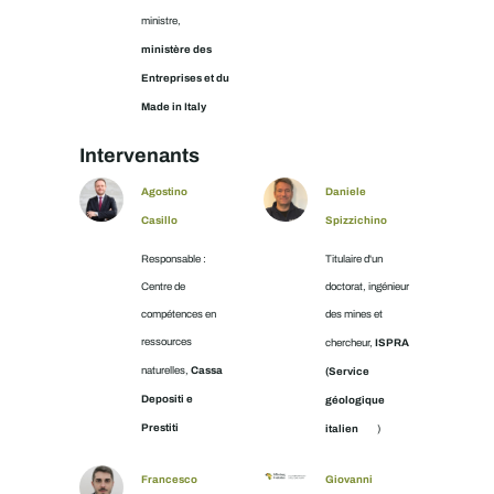
ministre,
ministère des
Entreprises et du
Made in Italy
Intervenants
Agostino
Daniele
Casillo
Spizzichino
Responsable :
Titulaire d'un
Centre de
doctorat, ingénieur
compétences en
des mines et
ressources
ISPRA
chercheur,
Cassa
naturelles,
(Service
Depositi e
géologique
Prestiti
italien
)
Francesco
Giovanni