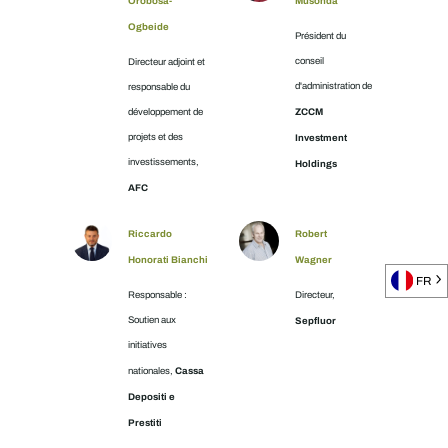
Orobosa-
Musonda
Ogbeide
Président du
conseil
Directeur adjoint et
d'administration de
responsable du
ZCCM
développement de
projets et des
Investment
investissements,
Holdings
AFC
Riccardo
Robert
Honorati Bianchi
Wagner
FR
Responsable :
Directeur,
Soutien aux
Sepfluor
initiatives
Cassa
nationales,
Depositi e
Prestiti