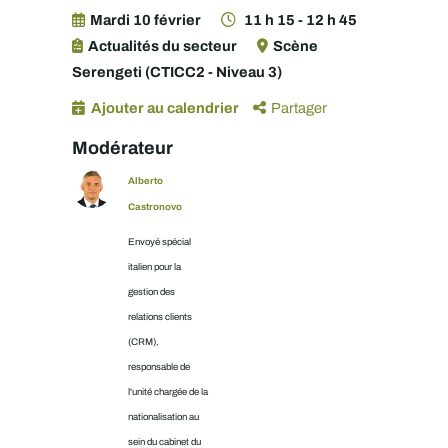
Mardi 10 février
11 h 15 - 12 h 45
Actualités du secteur
Scène
Serengeti (CTICC2 - Niveau 3)
Ajouter au calendrier
Partager
Modérateur
Alberto
Castronovo
Envoyé spécial
italien pour la
gestion des
relations clients
(CRM),
responsable de
l'unité chargée de la
nationalisation au
sein du cabinet du