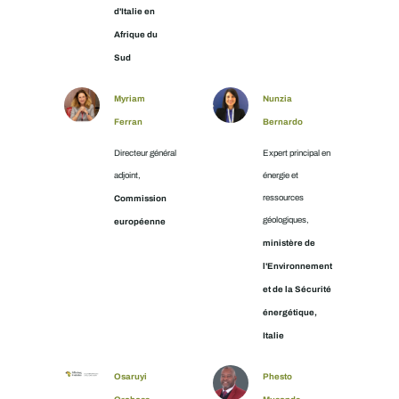
d'Italie en
Afrique du
Sud
Myriam
Nunzia
Ferran
Bernardo
Directeur général
Expert principal en
adjoint,
énergie et
Commission
ressources
géologiques,
européenne
ministère de
l'Environnement
et de la Sécurité
énergétique,
Italie
Osaruyi
Phesto