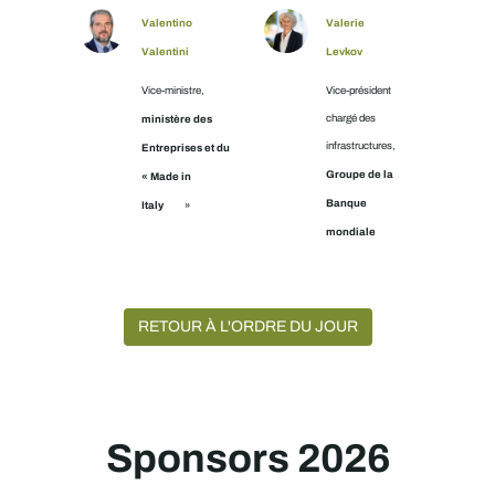
Valentino
Valerie
Valentini
Levkov
Vice-ministre,
Vice-président
ministère des
chargé des
infrastructures,
Entreprises et du
Groupe de la
« Made in
Banque
Italy
»
mondiale
RETOUR À L'ORDRE DU JOUR
Sponsors 2026