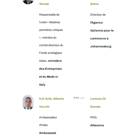
Tenuta
Atena
Responsable de
Directeur de
l'unité « Matières
l'Agence
premières critiques
italienne pour le
», membre du
commerce à
comité directeur du
Johannesburg
Fonds stratégique
ministère
italien,
des Entreprises
et du Made in
Italy
H.E Amb. Alberto
Lorenzo Di
Vecchi
Donato
Ambassadeur
PDG,
d'Italie,
Alkeemia
Ambassade