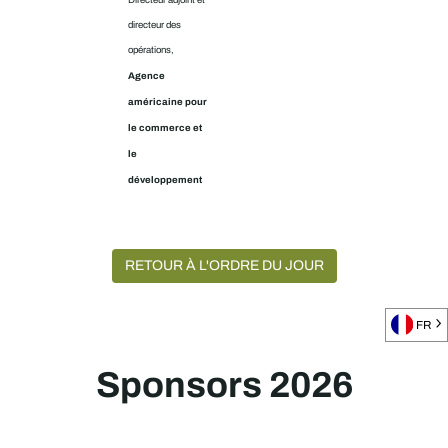
Directeur adjoint et
directeur des
opérations,
Agence
américaine pour
le commerce et
le
développement
RETOUR À L'ORDRE DU JOUR
FR
Sponsors 2026