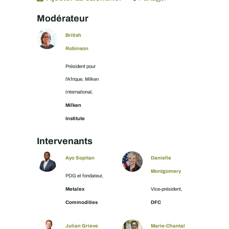
Modérateur
British
Robinson
Président pour
l'Afrique, Milken
International,
Milken
Institute
Intervenants
Ayo Sopitan
Danielle
Montgomery
PDG et fondateur,
Metalex
Vice-président,
Commodities
DFC
Julian Grieve
Marie-Chantal