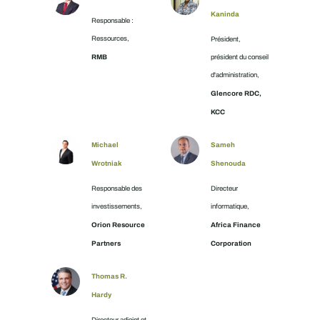
Kaninda
Responsable :
Ressources,
Président,
RMB
président du conseil
d'administration,
Glencore RDC,
KCC
Michael
Sameh
Wrotniak
Shenouda
Responsable des
Directeur
investissements,
informatique,
Orion Resource
Africa Finance
Partners
Corporation
Thomas R.
Hardy