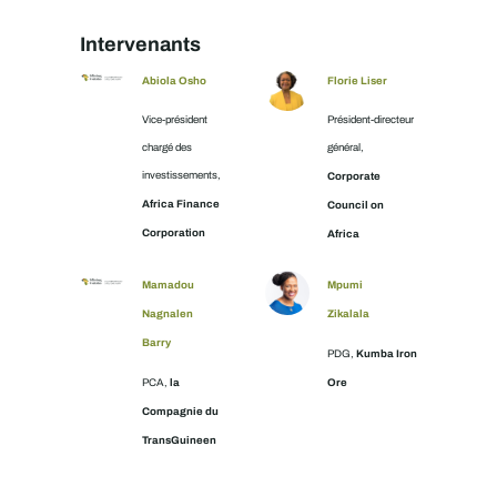
Intervenants
Abiola Osho
Florie Liser
Vice-président
Président-directeur
chargé des
général,
investissements,
Corporate
Africa Finance
Council on
Corporation
Africa
Mamadou
Mpumi
Nagnalen
Zikalala
Barry
Kumba Iron
PDG,
la
Ore
PCA,
Compagnie du
TransGuineen