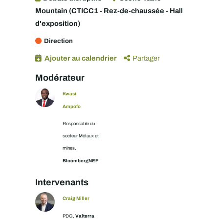
Mountain (CTICC1 - Rez-de-chaussée - Hall
d'exposition)
Direction
Ajouter au calendrier
Partager
Modérateur
Kwasi
Ampofo
Responsable du
secteur Métaux et
mines,
BloombergNEF
Intervenants
Craig Miller
Valterra
PDG,