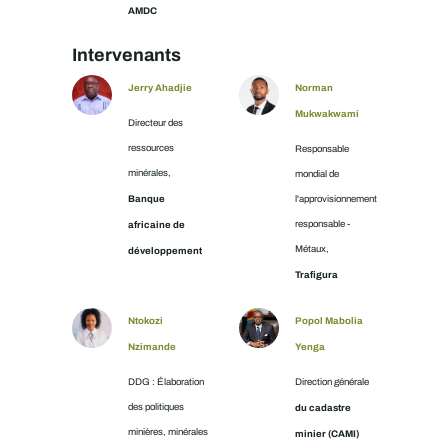
AMDC
Intervenants
Jerry Ahadjie
Norman
Mukwakwami
Directeur des
ressources
Responsable
minérales,
mondial de
Banque
l'approvisionnement
africaine de
responsable -
Métaux,
développement
Trafigura
Ntokozi
Popol Mabolia
Nzimande
Yenga
DDG : Élaboration
Direction générale
des politiques
du cadastre
minières, minérales
minier (CAMI)