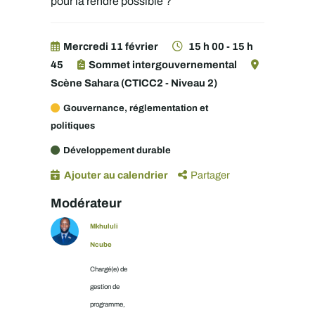
pour la rendre possible ?
Mercredi 11 février
15 h 00 - 15 h
45
Sommet intergouvernemental
Scène Sahara (CTICC2 - Niveau 2)
Gouvernance, réglementation et
politiques
Développement durable
Ajouter au calendrier
Partager
Modérateur
Mkhululi
Ncube
Chargé(e) de
gestion de
programme,