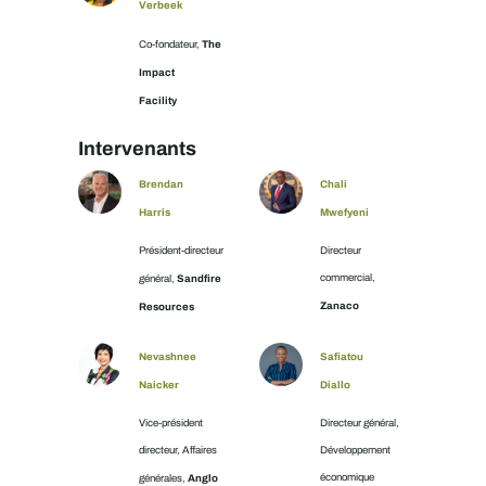
Verbeek
The
Co-fondateur,
Impact
Facility
Intervenants
Brendan
Chali
Harris
Mwefyeni
Président-directeur
Directeur
Sandfire
commercial,
général,
Zanaco
Resources
Nevashnee
Safiatou
Naicker
Diallo
Vice-président
Directeur général,
directeur, Affaires
Développement
Anglo
économique
générales,