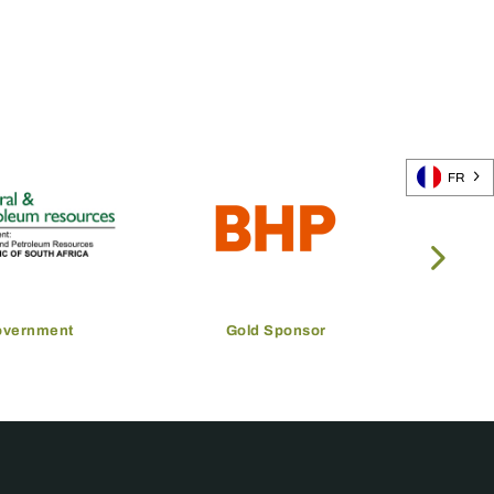
FR
overnment
Gold Sponsor