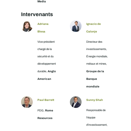
Media
Intervenants
Adriana
Ignacio de
Blesa
Calonje
Vice-président
Directeur des
chargé de la
investissements,
sécurité et du
Énergie mondiale,
développement
métaux et mines,
Anglo
Groupe de la
durable,
American
Banque
mondiale
Paul Barrett
Sunny Shah
Rome
Responsable de
PDG,
l'équipe
Resources
d'investissement,