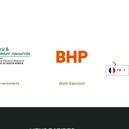
FR
overnment
Gold Sponsor