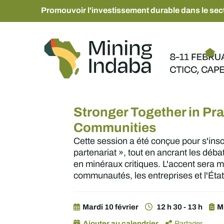
Promouvoir l'investissement durable dans le sect
Stronger Together in Pra
Communities
Cette session a été conçue pour s'insc
partenariat », tout en ancrant les dé
en minéraux critiques. L'accent sera m
communautés, les entreprises et l'État
Mardi 10 février
12 h 30 - 13 h
M
Ajouter au calendrier
Partager