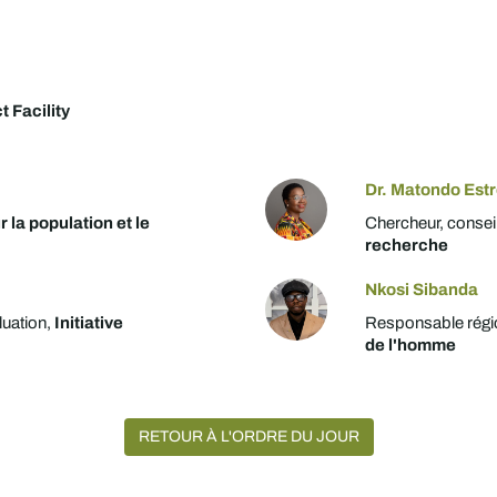
 Facility
Dr. Matondo Est
r la population et le
Chercheur, conseil
recherche
Nkosi Sibanda
luation,
Initiative
Responsable régi
de l'homme
RETOUR À L'ORDRE DU JOUR