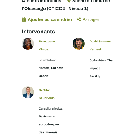
Ateliers interactifs
Scène du delta de
l'Okavango (CTICC2 - Niveau 1)
Ajouter au calendrier
Partager
Intervenants
Bernadette
David Sturmes-
Vivuya
Verbeek
Journaliste et
The
Co-fondateur,
Collectif
cinéaste,
Impact
Cobalt
Facility
Dr. Titus
Sauerwein
Conseiller principal,
Partenariat
européen pour
des minerais