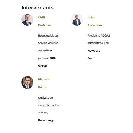
Intervenants
Kirill
Luke
Kirilenko
Alexander
Responsable du
Président, PDG et
service Marchés
administrateur de
des métaux
Newcore
CRU
précieux,
Gold
Group
Richard
Hatch
Analyste en
recherche sur les
actions,
Berenberg