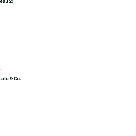
eau 2)
r
safo & Co.