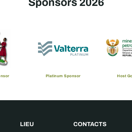
Sponsors 2026
onsor
Platinum Sponsor
Host G
LIEU
CONTACTS