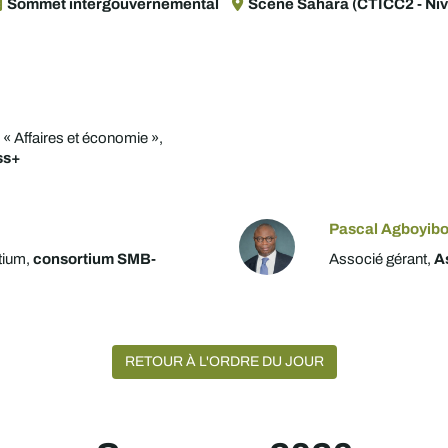
Sommet intergouvernemental
Scène Sahara (CTICC2 - Niv
 « Affaires et économie »,
ss+
Pascal Agboyibo
tium,
consortium SMB-
Associé gérant,
A
RETOUR À L'ORDRE DU JOUR