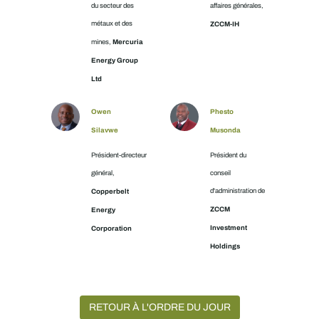
du secteur des
affaires générales,
métaux et des
ZCCM-IH
Mercuria
mines,
Energy Group
Ltd
Owen
Phesto
Silavwe
Musonda
Président-directeur
Président du
général,
conseil
Copperbelt
d'administration de
ZCCM
Energy
Investment
Corporation
Holdings
RETOUR À L'ORDRE DU JOUR