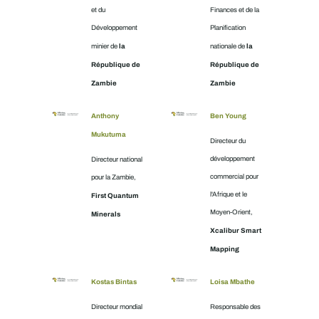
et du
Finances et de la
Développement
Planification
la
la
minier de
nationale de
République de
République de
Zambie
Zambie
Anthony
Ben Young
Mukutuma
Directeur du
développement
Directeur national
commercial pour
pour la Zambie,
l'Afrique et le
First Quantum
Moyen-Orient,
Minerals
Xcalibur Smart
Mapping
Kostas Bintas
Loisa Mbathe
Directeur mondial
Responsable des