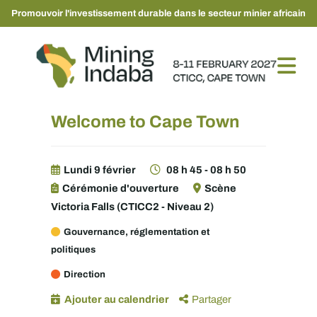
Promouvoir l'investissement durable dans le secteur minier africain
Welcome to Cape Town
Lundi 9 février
08 h 45 - 08 h 50
Cérémonie d'ouverture
Scène
Victoria Falls (CTICC2 - Niveau 2)
Gouvernance, réglementation et
politiques
Direction
Ajouter au calendrier
Partager