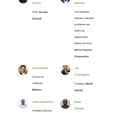
Osman
Edochie
Groupe
Vice-président
PDG,
directeur, président
Siimodi
et directeur par
intérim du
département
Métaux et mines,
Africa Finance
Corporation
Grant Crosse
Jon
O’Callaghan
Docteur en
médecine,
Montt
Fondateur,
MetCon
Capital
Jude Uzonwanne
Kossi
Toulassi
Président-directeur