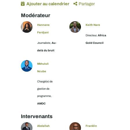
Ajouter au calendrier
Partager
Modérateur
Hannane
Keith Nare
Ferdjani
Africa
Directeur,
Au-
Gold Council
Journaliste,
delà du bruit
Mkhululi
Ncube
Chargé(e) de
gestion de
programme,
AMDC
Intervenants
Abdallah
Franklin