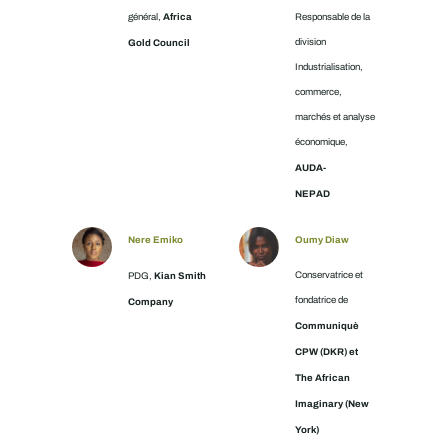
Africa
général,
Responsable de la
Gold Council
division
Industrialisation,
commerce,
marchés et analyse
économique,
AUDA-
NEPAD
Nere Emiko
Oumy Diaw
Kian Smith
Conservatrice et
PDG,
fondatrice de
Company
Communiquè
CPW (DKR) et
The African
Imaginary (New
York)