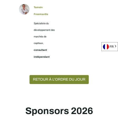
Tamsin
Freemantle
Spécialiste du
développement des
marchés de
capitaux,
FR
consultant
indépendant
RETOUR À L'ORDRE DU JOUR
Sponsors 2026