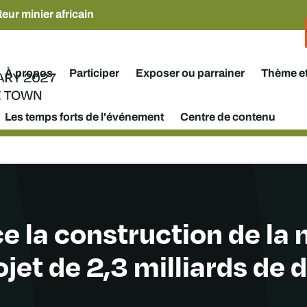
eur minier africain
À propos
Participer
Exposer ou parrainer
Thème e
Les temps forts de l'événement
Centre de contenu
e la construction de l
ojet de 2,3 milliards de d