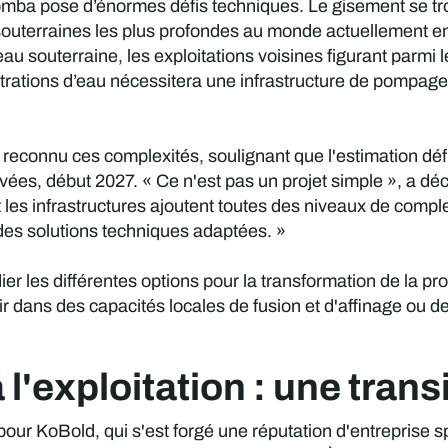
omba pose d’énormes défis techniques. Le gisement se tr
s souterraines les plus profondes au monde actuellement e
u souterraine, les exploitations voisines figurant parmi 
ltrations d’eau nécessitera une infrastructure de pompag
econnu ces complexités, soulignant que l'estimation défi
vées, début 2027. « Ce n'est pas un projet simple », a dé
et les infrastructures ajoutent toutes des niveaux de compl
des solutions techniques adaptées. »
udier les différentes options pour la transformation de la
tir dans des capacités locales de fusion et d'affinage ou d
 l'exploitation : une trans
r KoBold, qui s'est forgé une réputation d'entreprise spé