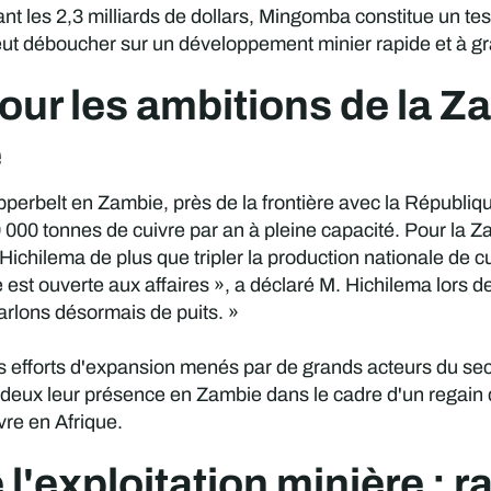
 les 2,3 milliards de dollars, Mingomba constitue un test
eut déboucher sur un développement minier rapide et à gr
our les ambitions de la Z
e
opperbelt en Zambie, près de la frontière avec la Républi
00 tonnes de cuivre par an à pleine capacité. Pour la Zam
ichilema de plus que tripler la production nationale de c
est ouverte aux affaires », a déclaré M. Hichilema lors d
 parlons désormais de puits. »
 efforts d'expansion menés par de grands acteurs du secte
deux leur présence en Zambie dans le cadre d'un regain d
vre en Afrique.
 l'exploitation minière : r