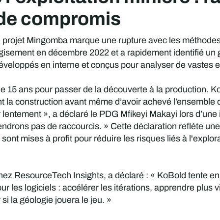
e de compromis
e projet Mingomba marque une rupture avec les méthodes
e gisement en décembre 2022 et a rapidement identifié un 
elle développés en interne et conçus pour analyser de vas
s de 15 ans pour passer de la découverte à la production. K
t la construction avant même d’avoir achevé l’ensemble 
entement », a déclaré le PDG Mfikeyi Makayi lors d’une i
prendrons pas de raccourcis. » Cette déclaration reflète un
sont mises à profit pour réduire les risques liés à l'explo
z ResourceTech Insights, a déclaré : « KoBold tente en ef
our les logiciels : accélérer les itérations, apprendre plus 
si la géologie jouera le jeu. »