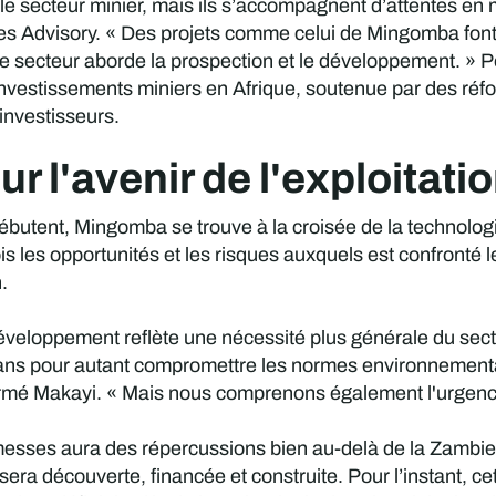
le secteur minier, mais ils s’accompagnent d’attentes en 
 Advisory. « Des projets comme celui de Mingomba font l’o
t le secteur aborde la prospection et le développement. » P
investissements miniers en Afrique, soutenue par des réfo
 investisseurs.
ur l'avenir de l'exploitati
débutent, Mingomba se trouve à la croisée de la technolog
is les opportunités et les risques auxquels est confronté le
.
éveloppement reflète une nécessité plus générale du secte
ans pour autant compromettre les normes environnementa
irmé Makayi. « Mais nous comprenons également l'urgence 
ses aura des répercussions bien au-delà de la Zambie, e
sera découverte, financée et construite. Pour l’instant, c