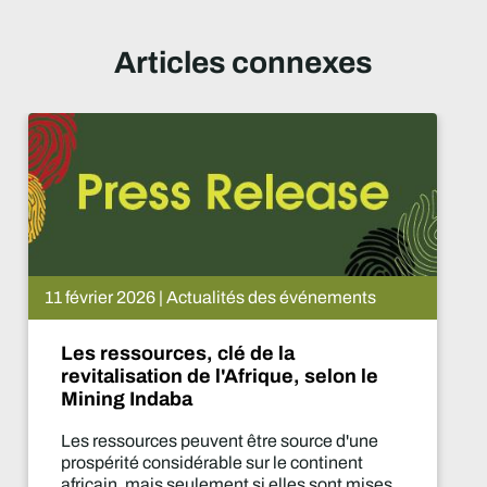
Articles connexes
ctualités des événements
8 février 2026 
, clé de la
L'Afrique p
de l'Afrique, selon le
l'aube d'u
euvent être source d'une
Mzila Mthen
érable sur le continent
South Africa,
ulement si elles sont mises
secteur minie