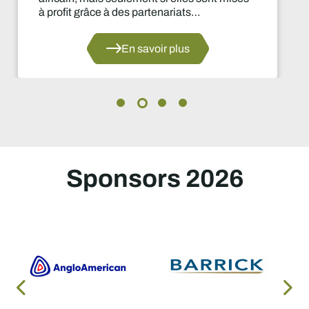
es partenariats
désormais d'
une croissanc
En savoir plus
Sponsors 2026