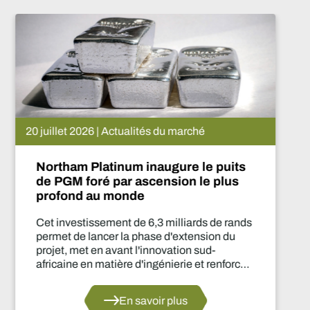
rché
15 juillet 2026 | Actualités d
e le puits
De Beers suspend le p
n le plus
Que va-t-il se passer 
iards de rands
Cette suspension de la pr
tension du
deux ans est l'une des déci
n sud-
importantes prises par le 
e et renforce
d'approvisionnement depu
le secteur du
En savoir