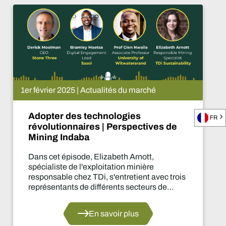
1er février 2025 | Actualités du marché
Adopter des technologies
FR
révolutionnaires | Perspectives de
Mining Indaba
Dans cet épisode, Elizabeth Arnott,
spécialiste de l'exploitation minière
responsable chez TDi, s'entretient avec trois
représentants de différents secteurs de
l'industrie minière, qui prendront tous la
parole lors du Mining Indaba 2025 au Cap,
En savoir plus
au sujet de l'adoption de technologies