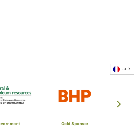
FR
overnment
Gold Sponsor