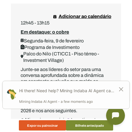
Adicionar ao calendário
12h45 - 13h15
Em destaque: o cobre
Segunda-feira, 9 de fevereiro
Programa de Investimento
Palco do Nilo (CTICC1 - Piso térreo -
Investment Village)
Junte-se aos líderes do setor para uma
conversa aprofundada sobre a dinâmica
em constante evolução que molda os
mercados do cobre. Esta sessão irá
analisar os principais fatores
macroeconómicos, as perspetivas de
preços e os aspetos a ter em conta em
2026 e nos anos seguintes.
Minerais essenciais
Investimento
Expor ou patrocinar
Bilhete antecipado
Oradores