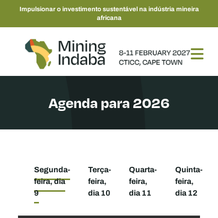
Impulsionar o investimento sustentável na indústria mineira
africana
Agenda para 2026
Segunda-
Terça-
Quarta-
Quinta-
feira, dia
feira,
feira,
feira,
9
dia 10
dia 11
dia 12