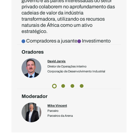
governo e as partes interessadas do setor
privado colaborem no aprofundamento das
cadeias de valor da indústria
transformadora, utilizando os recursos
naturais de África como um ativo
estratégico.
Compradores a jusante
Investimento
Oradores
David Jarvis
esidente do
Diretor de Operações interino
bro do
Corporação de Desenvolvimento Industrial
Moderador
Mike Vincent
Parceiro
Parceiros da Arena