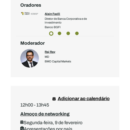
Oradores
Alain Fazili
executivo
Diretor de Banca Corporativa e de
Investimento
yalty Corp
Banco BGFI
Moderador
Raj Ray
MD
BMO Capital Markets
Adicionar ao calendário
12h00 - 13h45
Almoço de networking
Segunda-feira, 9 de fevereiro
Apresentações por país