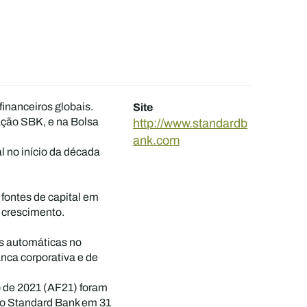
inanceiros globais.
Site
ação SBK, e na Bolsa
http://www.standardb
ank.com
l no início da década
fontes de capital em
e crescimento.
as automáticas no
nca corporativa e de
o de 2021 (AF21) foram
 do Standard Bank em 31