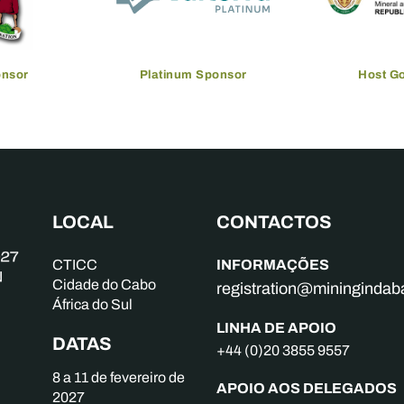
onsor
Platinum Sponsor
Host G
LOCAL
CONTACTOS
INFORMAÇÕES
CTICC
Cidade do Cabo
registration@mininginda
África do Sul
LINHA DE APOIO
DATAS
+44 (0)20 3855 9557
8 a 11 de fevereiro de
APOIO AOS DELEGADOS
2027