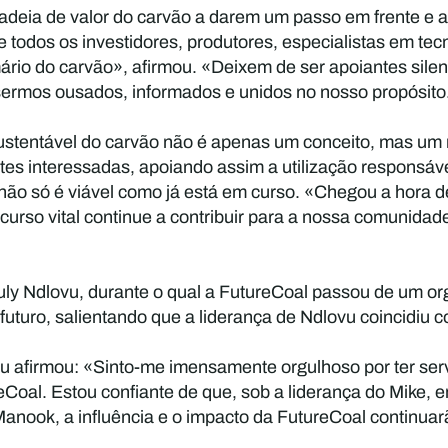
 cadeia de valor do carvão a darem um passo em frente e 
todos os investidores, produtores, especialistas em tecn
ário do carvão», afirmou. «Deixem de ser apoiantes sile
sermos ousados, informados e unidos no nosso propósito
ustentável do carvão não é apenas um conceito, mas um ro
artes interessadas, apoiando assim a utilização responsáv
 não só é viável como já está em curso. «Chegou a hora d
curso vital continue a contribuir para a nossa comunidad
 Ndlovu, durante o qual a FutureCoal passou de um orga
 futuro, salientando que a liderança de Ndlovu coincidi
u afirmou: «Sinto-me imensamente orgulhoso por ter serv
reCoal. Estou confiante de que, sob a liderança do Mike, 
Manook, a influência e o impacto da FutureCoal continuar