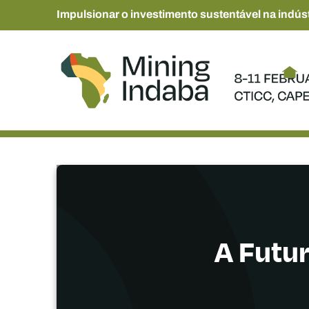
Impulsionar o investimento sustentável na indúst
A Futu