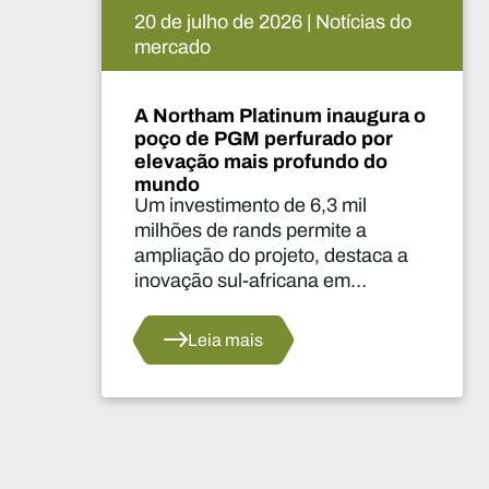
ho de 2026 | Notícias do
15 de julho de
mercado
m Platinum inaugura o
A De Beers s
 PGM perfurado por
Venetia. O q
 mais profundo do
agora?
imento de 6,3 mil
A suspensão 
e rands permite a
dois anos con
 do projeto, destaca a
decisões mais 
sul-africana em
últimos anos n
a e reforça a confiança
ao abastecime
razo no setor da platina
a mais
Leia mai