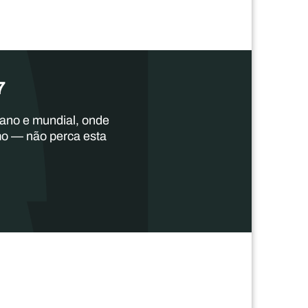
7
cano e mundial, onde
mo — não perca esta