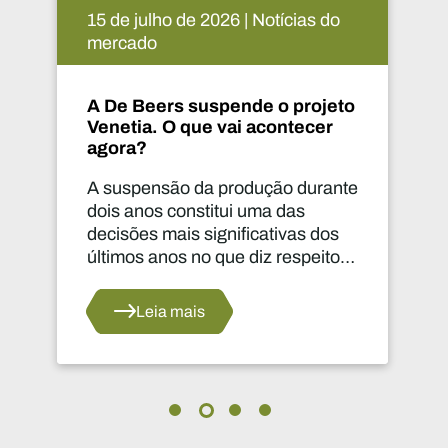
 2026 | Notícias do
09 de julho de 2026
mercado
uspende o projeto
Mine 2026: Capit
ue vai acontecer
movimento
da produção durante
O setor mineiro re
stitui uma das
apenas uma peque
significativas dos
investimento globa
o que diz respeito
biliões de dólares
nto do setor.
energia e em indús
relacionadas. O ca
s
Leia mais
ao desenvolviment
mineiro situou-se 
mil milhões de dól
americanos em 20