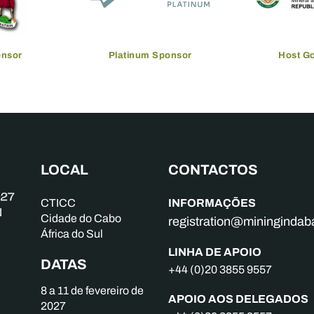
onsor
Platinum Sponsor
Host G
LOCAL
CONTACTOS
INFORMAÇÕES
CTICC
Cidade do Cabo
registration@mininginda
África do Sul
LINHA DE APOIO
DATAS
+44 (0)20 3855 9557
8 a 11 de fevereiro de
APOIO AOS DELEGADOS
2027